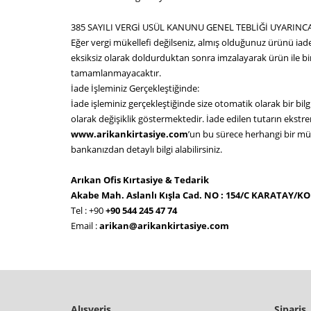
385 SAYILI VERGİ USÜL KANUNU GENEL TEBLİĞİ UYARIN
Eğer vergi mükellefi değilseniz, almış olduğunuz ürünü iade
eksiksiz olarak doldurduktan sonra imzalayarak ürün ile bi
tamamlanmayacaktır.
İade İşleminiz Gerçekleştiğinde:
İade işleminiz gerçekleştiğinde size otomatik olarak bir bil
olarak değişiklik göstermektedir. İade edilen tutarın ekstre
www.arikankirtasiye.com
’un bu sürece herhangi bir m
bankanızdan detaylı bilgi alabilirsiniz.
Arıkan Ofis Kırtasiye & Tedarik
Akabe Mah. Aslanlı Kışla Cad. NO : 154/C KARATAY/K
Tel : +90
+90 544 245 47 74
Email :
arikan@arikankirtasiye.com
Alışveriş
Sipariş