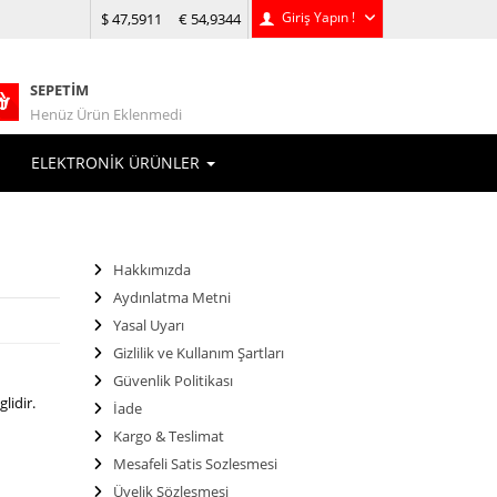
Giriş Yapın !
$ 47,5911
€ 54,9344
SEPETIM
Henüz Ürün Eklenmedi
ELEKTRONİK ÜRÜNLER
Hakkımızda
Aydınlatma Metni
Yasal Uyarı
Gizlilik ve Kullanım Şartları
Güvenlik Politikası
lidir.
İade
Kargo & Teslimat
Mesafeli Satis Sozlesmesi
Üyelik Sözleşmesi