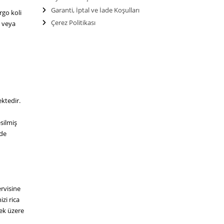
Garanti, İptal ve İade Koşulları
rgo koli
Çerez Politikası
t veya
ektedir.
silmiş
rde
rvisine
izi rica
ek üzere