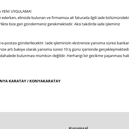
CA YENİ UYGULAMA!
 ederken, elinizde bulunan ve firmamıza ait faturada ilgili iade bölümündeki b
rlikte bize geri göndermeniz gerekmektedir. Aksi takdirde iade işleminiz
gi e-postası gönderilecektir. İade işleminizin ekstrenize yansıma süresi bankan
nize artı bakiye olarak yansıma süresi 10 iş günü içerisinde gerçekleşmektedi
üdahalede bulunması mümkün değildir. Herhangi bir gecikme yaşanması hal
ONYA
KARATAY / KONYA
KARATAY
Kurumsal