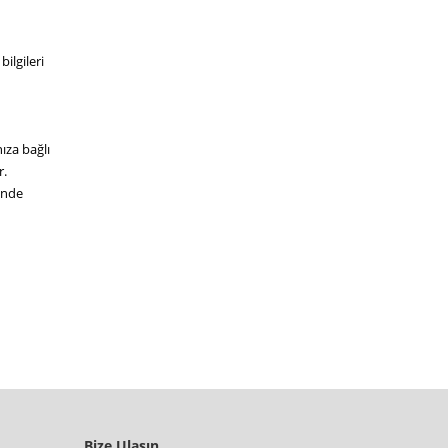
ilgileri
ıza bağlı
r.
inde
Bize Ulaşın