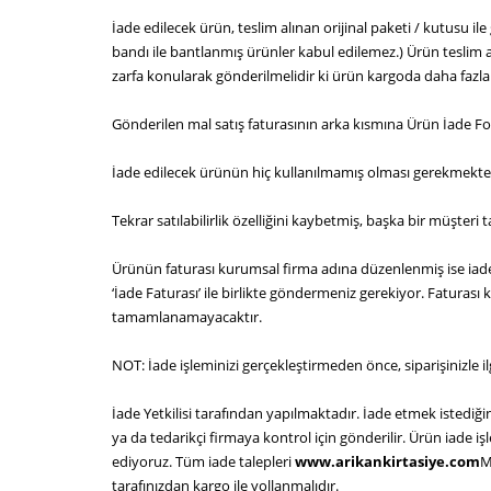
İade edilecek ürün, teslim alınan orijinal paketi / kutusu ile
bandı ile bantlanmış ürünler kabul edilemez.) Ürün teslim a
zarfa konularak gönderilmelidir ki ürün kargoda daha fazl
Gönderilen mal satış faturasının arka kısmına Ürün İade Fo
İade edilecek ürünün hiç kullanılmamış olması gerekmekte
Tekrar satılabilirlik özelliğini kaybetmiş, başka bir müşte
Ürünün faturası kurumsal firma adına düzenlenmiş ise iade
‘İade Faturası’ ile birlikte göndermeniz gerekiyor. Faturası
tamamlanamayacaktır.
NOT: İade işleminizi gerçekleştirmeden önce, siparişinizle il
İade Yetkilisi tarafından yapılmaktadır. İade etmek istedi
ya da tedarikçi firmaya kontrol için gönderilir. Ürün iade işl
ediyoruz. Tüm iade talepleri
www.arikankirtasiye.com
M
tarafınızdan kargo ile yollanmalıdır.