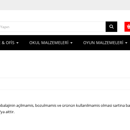
 & OFİS
OKUL MALZEMELERİ
OYUN MALZEMELERİ
mbalajinin açilmamis, bozulmamis ve ürünün kullanilmamis olmasi sartina bag
ya aittir.