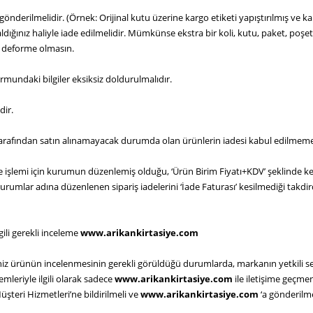
 gönderilmelidir. (Örnek: Orijinal kutu üzerine kargo etiketi yapıştırılmış ve ka
ldığınız haliyle iade edilmelidir. Mümkünse ekstra bir koli, kutu, paket, poşe
a deforme olmasın.
rmundaki bilgiler eksiksiz doldurulmalıdır.
dir.
ri tarafından satın alınamayacak durumda olan ürünlerin iadesi kabul edilmem
 işlemi için kurumun düzenlemiş olduğu, ‘Ürün Birim Fiyatı+KDV’ şeklinde ke
 kurumlar adına düzenlenen sipariş iadelerini ‘İade Faturası’ kesilmediği takdi
gili gerekli inceleme
www.arikankirtasiye.com
ğiniz ürünün incelenmesinin gerekli görüldüğü durumlarda, markanın yetkili se
emleriyle ilgili olarak sadece
www.arikankirtasiye.com
ile iletişime geçmen
üşteri Hizmetleri’ne bildirilmeli ve
www.arikankirtasiye.com
‘a gönderilm